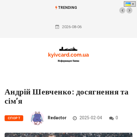
TRENDING
У
застосунку
2026-08-06
«Резерв+»
з’явиться
нова
функція
–
оплата
штрафу
Андрій Шевченко: досягнення та
за
сім’я
неявку
до
Redactor
2025-02-04
0
СПОРТ
ТЦК