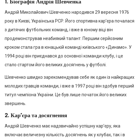
1.
Біографія Андрія Шевченка
Андрій Миколайович Шевченко народився 29 вересня 1976
року в Києві, Українська РСР. Його спортивна кар’єра почалася
з дитячих футбольних команд, і вже в юному віці він
продемонстрував неабиякий талант. Першим серйозним
кроком стала гра в юнацькій команді київського «Динамо». У
1994 році він приєднався до основної команди клубу, і це
стало стартом його великих досягнень у футболі.
Шевченко швидко зарекомендував себе як один із найкращих
молодих гравців команди, і вже в 1997 році він здобув перший
титул чемпіона України. Це був лише початок його великих
звершень.
2.
Кар’єра та досягнення
Андрій Шевченко має надзвичайно успішну кар’єру, яка
включає величезну кількість досягнень як у клубах, так і в