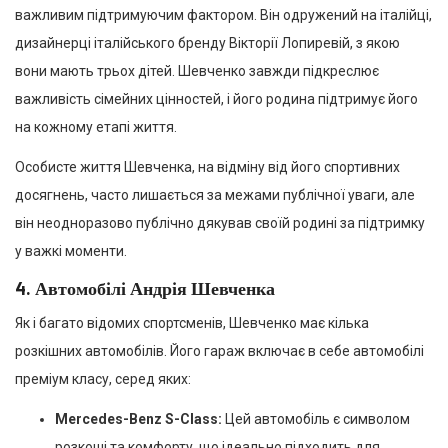
важливим підтримуючим фактором. Він одружений на італійці,
дизайнерці італійського бренду Вікторії Лопиревій, з якою
вони мають трьох дітей. Шевченко завжди підкреслює
важливість сімейних цінностей, і його родина підтримує його
на кожному етапі життя.
Особисте життя Шевченка, на відміну від його спортивних
досягнень, часто лишається за межами публічної уваги, але
він неодноразово публічно дякував своїй родині за підтримку
у важкі моменти.
4.
Автомобілі Андрія Шевченка
Як і багато відомих спортсменів, Шевченко має кілька
розкішних автомобілів. Його гараж включає в себе автомобілі
преміум класу, серед яких:
Mercedes-Benz S-Class:
Цей автомобіль є символом
розкоші та комфорту, що ідеально підходить для