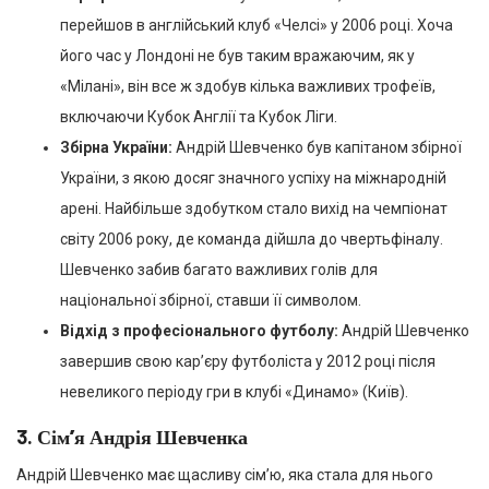
перейшов в англійський клуб «Челсі» у 2006 році. Хоча
його час у Лондоні не був таким вражаючим, як у
«Мілані», він все ж здобув кілька важливих трофеїв,
включаючи Кубок Англії та Кубок Ліги.
Збірна України:
Андрій Шевченко був капітаном збірної
України, з якою досяг значного успіху на міжнародній
арені. Найбільше здобутком стало вихід на чемпіонат
світу 2006 року, де команда дійшла до чвертьфіналу.
Шевченко забив багато важливих голів для
національної збірної, ставши її символом.
Відхід з професіонального футболу:
Андрій Шевченко
завершив свою кар’єру футболіста у 2012 році після
невеликого періоду гри в клубі «Динамо» (Київ).
3.
Сім’я Андрія Шевченка
Андрій Шевченко має щасливу сім’ю, яка стала для нього