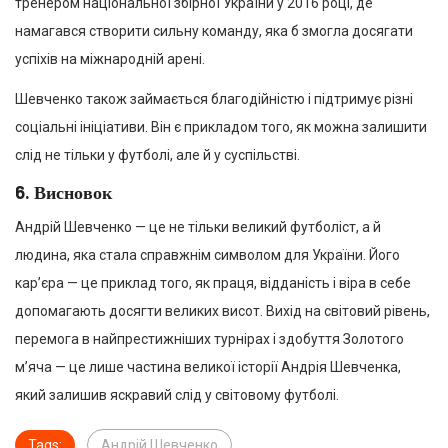
тренером національної збірної України у 2016 році, де
намагався створити сильну команду, яка б змогла досягати
успіхів на міжнародній арені.
Шевченко також займається благодійністю і підтримує різні
соціальні ініціативи. Він є прикладом того, як можна залишити
слід не тільки у футболі, але й у суспільстві.
6.
Висновок
Андрій Шевченко — це не тільки великий футболіст, а й
людина, яка стала справжнім символом для України. Його
кар’єра — це приклад того, як праця, відданість і віра в себе
допомагають досягти великих висот. Вихід на світовий рівень,
перемога в найпрестижніших турнірах і здобуття Золотого
м’яча — це лише частина великої історії Андрія Шевченка,
який залишив яскравий слід у світовому футболі.
Tags:
Андрій Шевченко