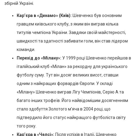
збірній Україні.
Кар’єра в «Динамо» (Київ):
Шевченко був основним
гравцем київського клубу, з яким він виграв кілька
титулів чемпіона України. Завдяки своїй майстерності,
швидкості та здатності забивати голи, він став лідером
команди.
Перехід до «Мілану»:
У 1999 році Шевченко перейшов в
італійський клуб «Мілан» за рекордну для українського
футболу суму. Тут він досяг великих висот, ставши
одним з найкращих форвардів Європи. У складі
«Мілану» Шевченко виграв Лігу Чемпіонів, Серію А та
багато інших трофеїв. Його найвідомішим досягненням
стало здобуття Золотого м’яча в 2004 році, що
підтвердило його статус найкращого футболіста світу
того року.
Кар’єра в «Челсі»:
Після успіхів в Італії, Шевченко