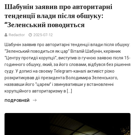
Шабунін заявив про авторитарні
тенденції влади після обшуку:
“Зеленський поводиться
Redactor
2025-07-12
Шабунін заявив про авторитарні тенденції влади після обшуку:
“Зеленський поводиться як цар” Віталій Шабунін, керівник
“Центру протидії корупції”, виступив із гучною заявою після 15-
годинного обшуку, який, за його словами, відбувся без рішення
суду. У дописі на своєму Telegram-каналі активіст різко
розкритикував дії президента Володимира Зеленського,
назвавши його “царем” і звинувативши у встановленні
корупційного авторитаризму в […]
ПОДРОБНЕЙ