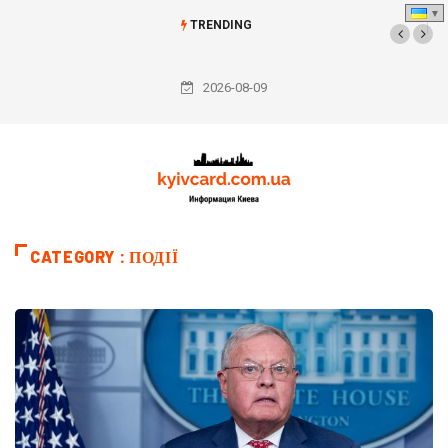
TRENDING
У застосунку «Резерв+» з’явиться нова функція – оплата штрафу
за неявку до ТЦК
2026-08-09
CATEGORY : ПОДІЇ