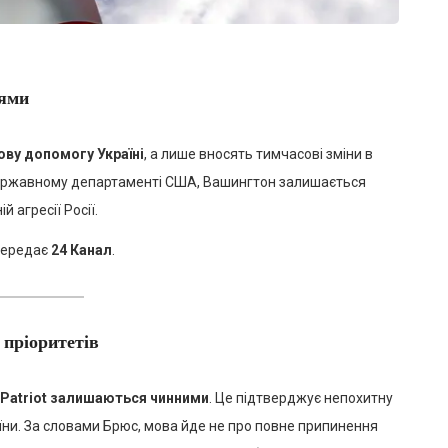
нями
ову допомогу Україні
, а лише вносять тимчасові зміни в
Державному департаменті США, Вашингтон залишається
 агресії Росії.
передає
24 Канал
.
 пріоритетів
 Patriot залишаються чинними
. Це підтверджує непохитну
їни. За словами Брюс, мова йде не про повне припинення