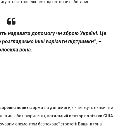
оригуються в залежності від поточних обставин.
ть надавати допомогу чи зброю Україні. Це
 розглядаємо інші варіанти підтримки”, –
олосила вона.
ворення нових форматів допомоги
, які можуть включати
огістиці або пріоритетах,
загальний вектор політики США
ючовим елементом безпекової стратегії Вашингтона.