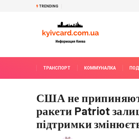
TRENDING
У
застосунку
«Резерв+»
з’явиться
нова
функція
–
оплата
ТРАНСПОРТ
КОММУНАЛКА
ПОД
штрафу
за
неявку
до
США не припиняють
ТЦК
ракети Patriot зал
підтримки змінюєт