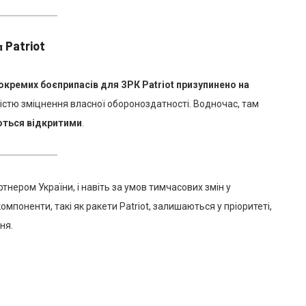
 Patriot
окремих боєприпасів для ЗРК Patriot призупинено на
ністю зміцнення власної обороноздатності. Водночас, там
ються відкритими
.
ером України, і навіть за умов тимчасових змін у
мпоненти, такі як ракети Patriot, залишаються у пріоритеті,
ня.