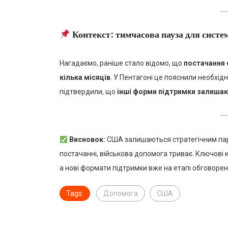
Контекст: тимчасова пауза для систем
Нагадаємо, раніше стало відомо, що
постачання 
кілька місяців
. У Пентагоні це пояснили необхід
підтвердили, що
інші форми підтримки залиша
Висновок:
США залишаються стратегічним партн
постачанні, військова допомога триває. Ключові ко
а нові формати підтримки вже на етапі обговорен
Tags:
Допомога
США