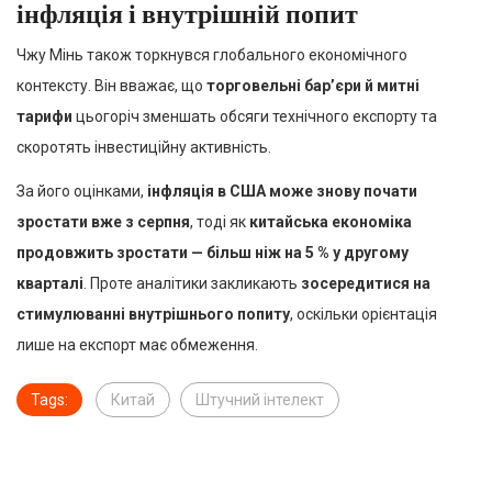
інфляція і внутрішній попит
Чжу Мінь також торкнувся глобального економічного
контексту. Він вважає, що
торговельні бар’єри й митні
тарифи
цьогоріч зменшать обсяги технічного експорту та
скоротять інвестиційну активність.
За його оцінками,
інфляція в США може знову почати
зростати вже з серпня
, тоді як
китайська економіка
продовжить зростати — більш ніж на 5 % у другому
кварталі
. Проте аналітики закликають
зосередитися на
стимулюванні внутрішнього попиту
, оскільки орієнтація
лише на експорт має обмеження.
Tags:
Китай
Штучний інтелект