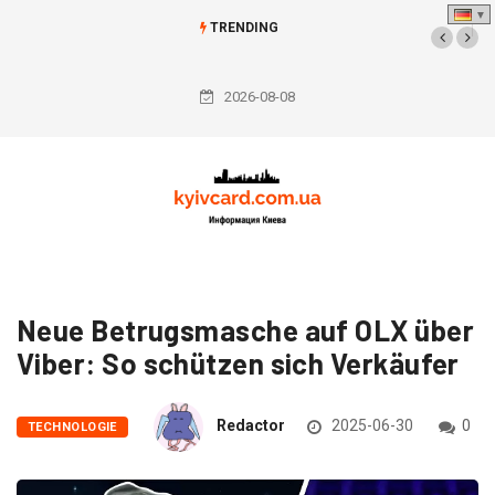
TRENDING
„Reserv+“-
App
2026-08-08
erhält
Funktion
zur
Bezahlung
von
Bußgeldern
bei
Neue Betrugsmasche auf OLX über
Nichterscheinen
Viber: So schützen sich Verkäufer
im
TKW
Redactor
2025-06-30
0
TECHNOLOGIE