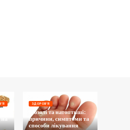
ДОЗВІЛЛ
М’ята:
В'Я
ЗДОРОВ'Я
Мозолі та натоптиші:
власти
 на
причини, симптоми та
застос
способи лікування
корист