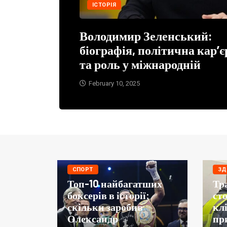
ІСТОРІЯ
Володимир Зеленський:
біографія, політична кар’є
та роль у міжнародній
February 10, 2025
СПОРТ
ЗД
Топ-10 найбагатших
Тра
боксерів в історії:
ст
скільки заробив
клі
Олександр
пр