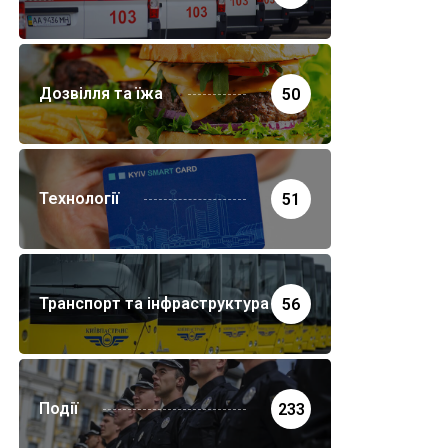
Дозвілля та їжа
50
Технології
51
Транспорт та інфраструктура
56
Події
233