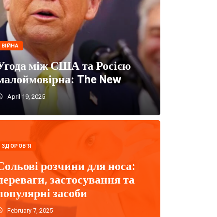
ЗДОРОВ'Я
ВІЙНА
Піявки в лікуванні:
Угода між США та Росією
властивості та ефе
малоймовірна: The New
гірудотерапі
April 19, 2025
FEBRUARY 11, 2025
0
ЗДОРОВ'Я
Сольові розчини для носа:
переваги, застосування та
популярні засоби
February 7, 2025