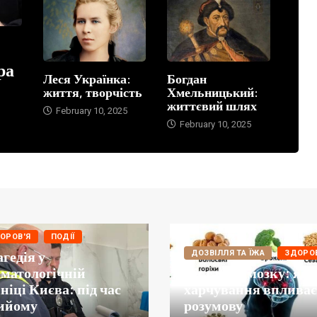
ра
Леся Українка:
Богдан
життя, творчість
Хмельницький:
життєвий шлях
February 10, 2025
February 10, 2025
ОРОВ'Я
ПОДІЇ
гедія у
ДОЗВІЛЛЯ ТА ЇЖА
ЗДОРО
оматологічній
Дієта для мозку: як
ніці Києва: під час
харчування впливає
ийому
розумову