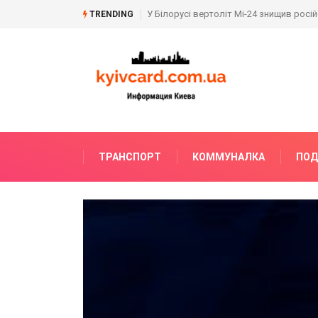
Кіт Келлог розпочав візит до України:
TRENDING
ТРАНСПОРТ
КОММУНАЛКА
ПОД