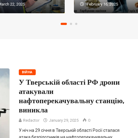
arch 22, 2025
February 16, 2025
ВІЙНА
У Тверській області РФ дрони
атакували
нафтоперекачувальну станцію,
виникла
Redactor
January 29, 2025
0
У ніч на 29 січня в Тверській області Росії сталася
атака безпілотників на нафтоперекачувальну