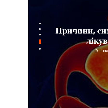
У столиці можн
медичне обстеж
JUL