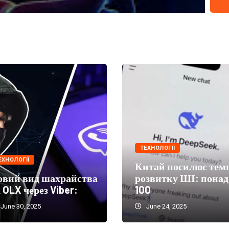
ТЕХНОЛОГІЇ
ЕХНОЛОГІЇ
Китай посилює тем
овий вид шахрайства
розвитку ШІ: понад
 OLX через Viber:
100
June 30, 2025
June 24, 2025