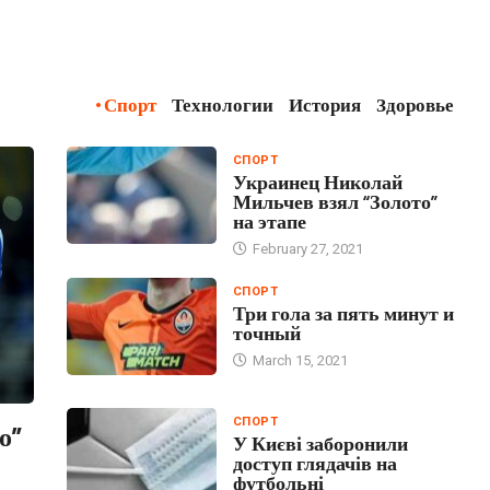
Спорт
Технологии
История
Здоровье
СПОРТ
Украинец Николай
Мильчев взял “Золото”
на этапе
February 27, 2021
СПОРТ
Три гола за пять минут и
точный
March 15, 2021
СПОРТ
о”
У Києві заборонили
доступ глядачів на
футбольні