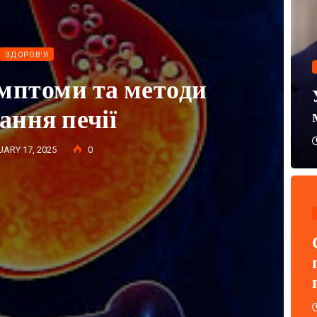
ЗДОРОВ'Я
а пройти безкоштовне
ення молочних залоз
Y 19, 2022
0