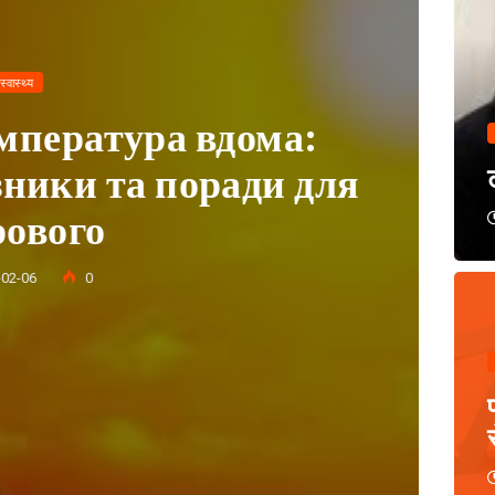
स्वास्थ्य
симптоми, причини та
профілактики
ट
025-02-05
0