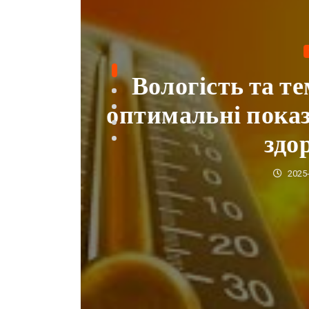
Мікроінсульт: 
ля
методи 
2