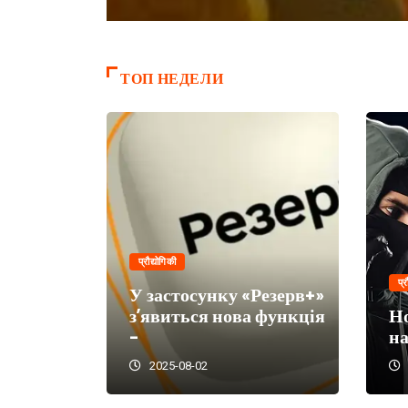
ТОП НЕДЕЛИ
प्रौद्योगिकी
i,
प्र
няння
У застосунку «Резерв+»
ших ШІ-
з’явиться нова функція
Н
–
на
2025-08-02