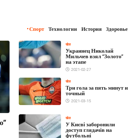
Спорт
Технологии
История
Здоровье
खेल
Украинец Николай
Мильчев взял “Золото”
на этапе
2021-02-27
खेल
Три гола за пять минут и
точный
2021-03-15
खेल
о”
У Києві заборонили
доступ глядачів на
футбольні