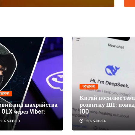
प्रौद्योगिकी
ौद्योगिकी
Китай посилює тем
овий вид шахрайства
розвитку ШІ: понад
 OLX через Viber:
100
2025-06-30
2025-06-24