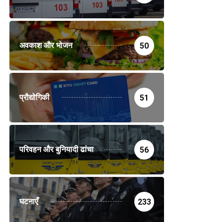
अवकाश और भोजन
50
प्रौद्योगिकी
51
परिवहन और बुनियादी ढांचा
56
घटनाएँ
233