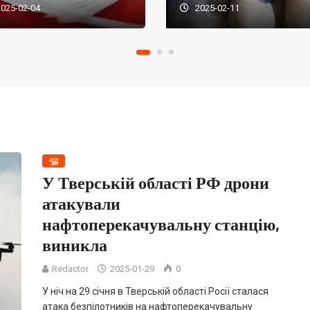
025-02-04
2025-02-11
युद्ध
У Тверській області РФ дрони
атакували
нафтоперекачувальну станцію,
виникла
Redactor
2025-01-29
0
У ніч на 29 січня в Тверській області Росії сталася
атака безпілотників на нафтоперекачувальну