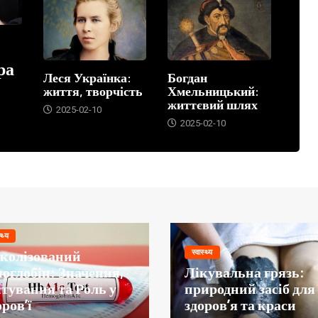
ра
Леся Українка:
Богдан
життя, творчість
Хмельницький:
життєвий шлях
2025-02-10
2025-02-10
्थ्य
іколізований
स्वास्थ्य
моглобін: Значення,
Лікувальна грязь:
стування та Роль у
природний засіб для
ров’ї
здоров’я та краси