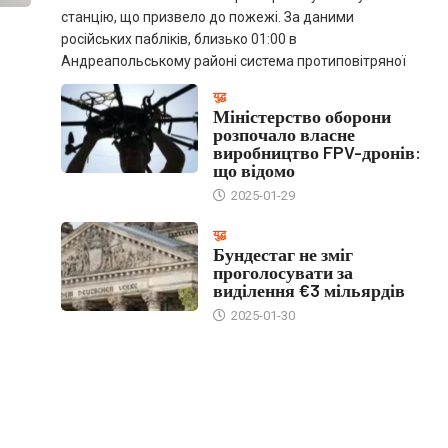
станцію, що призвело до пожежі. За даними
російських пабліків, близько 01:00 в
Андреапольському районі система протиповітряної
युद्ध
Міністерство оборони
розпочало власне
виробництво FPV-дронів:
що відомо
2025-01-29
युद्ध
Бундестаг не зміг
проголосувати за
виділення €3 мільярдів
2025-01-30