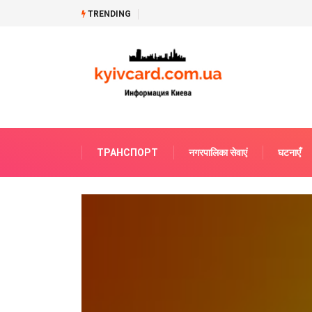
У застосунку «Резерв+» з’явиться нов
TRENDING
ТРАНСПОРТ
नगरपालिका सेवाएं
घटनाएँ