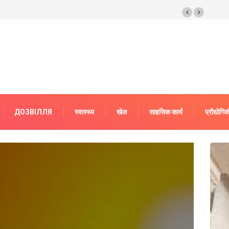
а функція – оплата штрафу за неявку до ТЦК
ДОЗВІЛЛЯ
स्वास्थ्य
खेल
साहसिक कार्य
प्रौद्योगिक